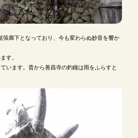
、鴬張廊下となっており、今も変わらぬ妙音を響か
います。
っています。昔から善昌寺の釣鐘は雨をふらすと