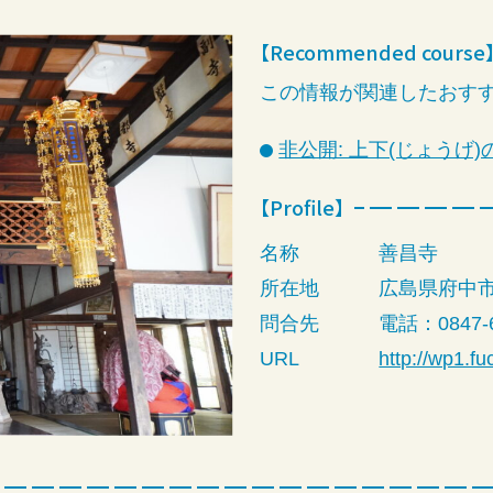
【Recommended course
この情報が関連したおす
非公開: 上下(じょうげ
【Profile】
名称
善昌寺
所在地
広島県府中市
問合先
電話：0847-6
URL
http://wp1.f