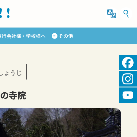
!!
旅行会社様・学校様へ
その他
Fac
しょうじ
Ins
の寺院
You
Cha