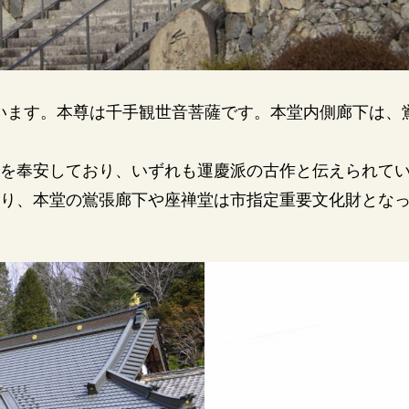
っています。本尊は千手観世音菩薩です。本堂内側廊下は
を奉安しており、いずれも運慶派の古作と伝えられて
り、本堂の鴬張廊下や座禅堂は市指定重要文化財とな