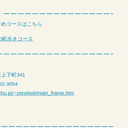
】
すめコースはこちら
)の町歩きコース
上下町341
2-3054
uchu.jp/~zenshoji/main_frame.htm