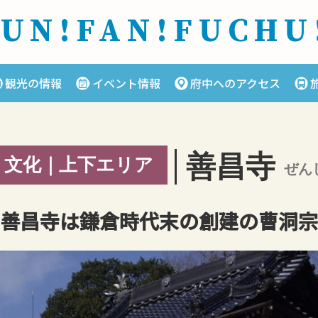
FUN!FAN!
FUCHU
観光の情報
イベント情報
府中へのアクセス
善昌寺
・文化｜上下エリア
ぜん
善昌寺は鎌倉時代末の創建の曹洞宗