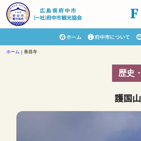
ホーム
府中市について
ホーム
善昌寺
｜
歴史
護国山