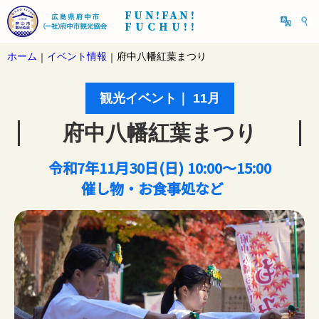
FUN!FAN!
FUCHU!!
ホーム
イベント情報
府中八幡紅葉まつり
｜
｜
観光イベント｜ 11月
府中八幡紅葉まつり
令和7年11月30日(日) 10:00～15:00
催し物・お食事処など