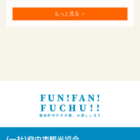
もっと見る ＞
FUN!FAN!
FUCHU!!
備後府中行きの鍵、お渡しします
(一社)府中市観光協会