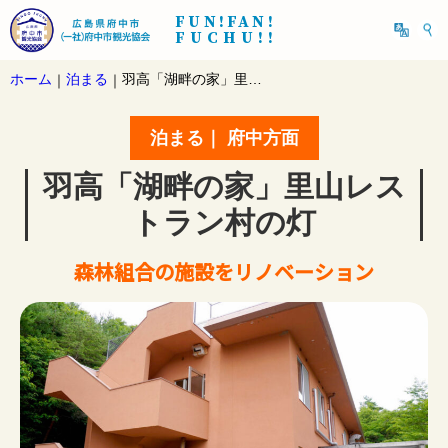
FUN!FAN!
FUCHU!!
ホーム
泊まる
羽高「湖畔の家」里山レストラン村の灯
｜
｜
泊まる｜ 府中方面
羽高「湖畔の家」里山レス
トラン村の灯
森林組合の施設をリノベーション