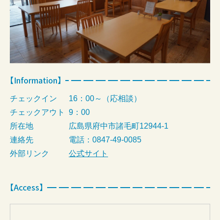
【Information】
チェックイン
16：00～（応相談）
チェックアウト
9：00
所在地
広島県府中市諸毛町12944-1
連絡先
電話：0847-49-0085
外部リンク
公式サイト
【Access】