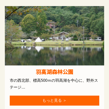
羽高湖森林公園
市の西北部、標高500ｍの羽高湖を中心に、野外ス
テージ…
もっと見る ＞