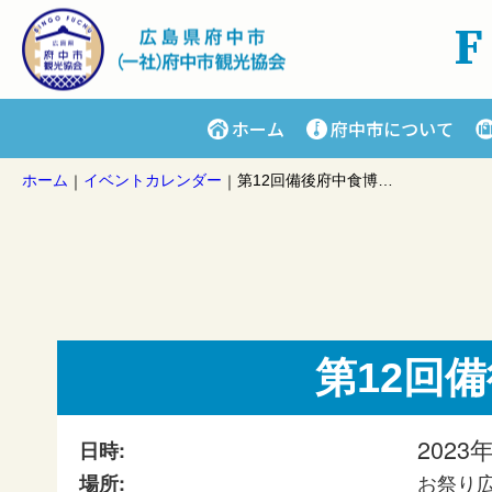
ホーム
府中市について
ホーム
イベントカレンダー
第12回備後府中食博（食で賑わう町おこし）
｜
｜
第12回
2023年
日時:
お祭り
場所: