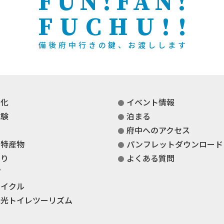
FUN!FAN!
FUCHU!!
備後府中行きの鍵、お渡しします
文化
イベント情報
体験
泊まる
府中へのアクセス
・特産物
パンフレットダウンロード
くり
よくある質問
プ
サイクル
観光トイレツーリズム