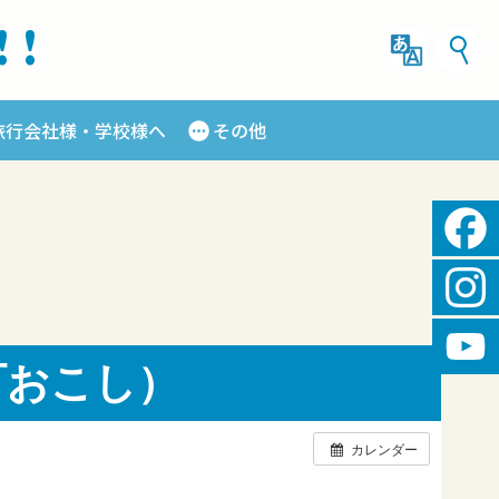
!!
旅行会社様・学校様へ
その他
Fac
Ins
町おこし）
You
Cha
カレンダー