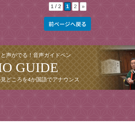
1 / 2
1
2
»
前ページへ戻る
ると声がでる！
音声ガイドペン
IO GUIDE
の見どころを
4か国語でアナウンス