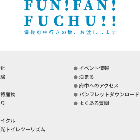
FUN!FAN!
FUCHU!!
備後府中行きの鍵、お渡しします
文化
イベント情報
体験
泊まる
府中へのアクセス
・特産物
パンフレットダウンロード
くり
よくある質問
プ
サイクル
観光トイレツーリズム