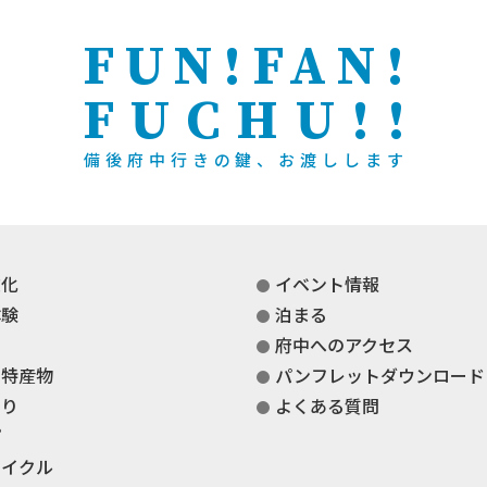
FUN!FAN!
FUCHU!!
備後府中行きの鍵、お渡しします
文化
イベント情報
体験
泊まる
府中へのアクセス
・特産物
パンフレットダウンロード
くり
よくある質問
プ
サイクル