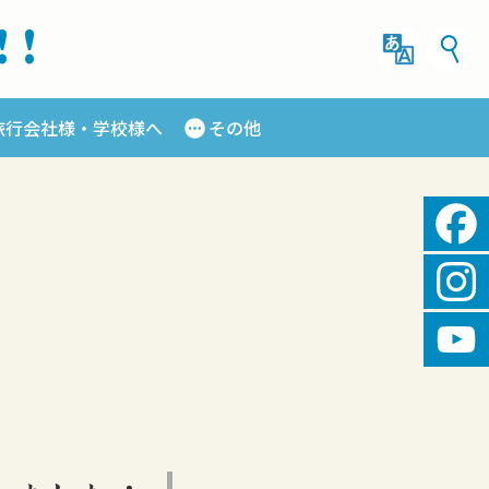
!!
旅行会社様・学校様へ
その他
Fac
Ins
You
Cha