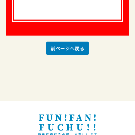
前ページへ戻る
FUN!FAN!
FUCHU!!
備後府中行きの鍵、お渡しします