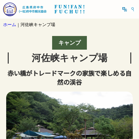
FUN!FAN!
FUCHU!!
ホーム
河佐峡キャンプ場
｜
キャンプ
河佐峡キャンプ場
赤い橋がトレードマークの家族で楽しめる自
然の渓谷