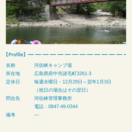
【Profile】
名称
河佐峡キャンプ場
所在地
広島県府中市諸毛町3261-3
定休日
毎週水曜日・12月29日～翌年1月3日
（祝日の場合はその翌日）
問合先
河佐峡管理事務所
電話：0847-49-0344
備考
—