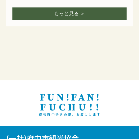
もっと見る ＞
FUN!FAN!
FUCHU!!
備後府中行きの鍵、お渡しします
(一社)府中市観光協会