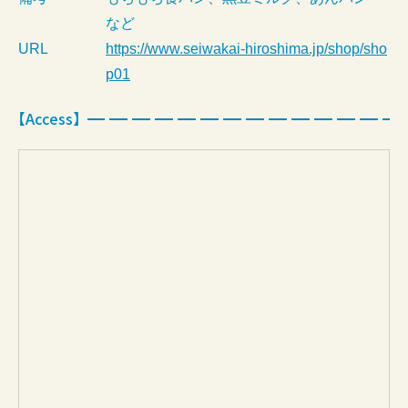
など
URL
https://www.seiwakai-hiroshima.jp/shop/sho
p01
【Access】