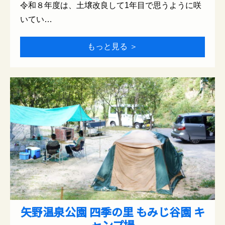
令和８年度は、土壌改良して1年目で思うように咲
いてい…
もっと見る ＞
矢野温泉公園 四季の里 もみじ谷園 キ
ャンプ場