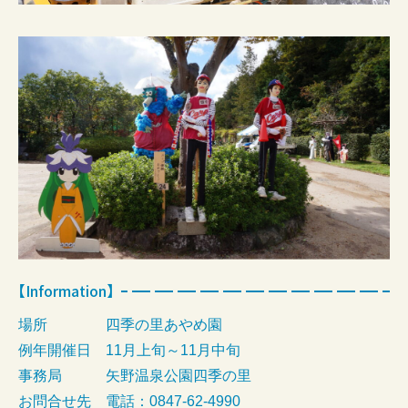
【Information】
場所
四季の里あやめ園
例年開催日
11月上旬～11月中旬
事務局
矢野温泉公園四季の里
お問合せ先
電話：0847-62-4990