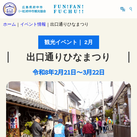
FUN!FAN!
FUCHU!!
ホーム
イベント情報
出口通りひなまつり
｜
｜
観光イベント｜ 2月
出口通りひなまつり
令和8年2月21日～3月22日