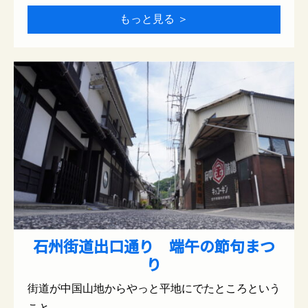
もっと見る ＞
石州街道出口通り 端午の節句まつ
り
街道が中国山地からやっと平地にでたところという
こと…