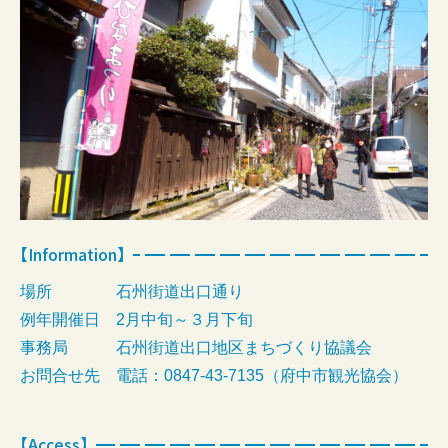
【Information】
場所
石州街道出口通り
例年開催日
2月中旬～３月下旬
事務局
石州街道出口地区まちづくり協議会
お問合せ先
電話：0847-43-7135（府中市観光協会）
【Access】