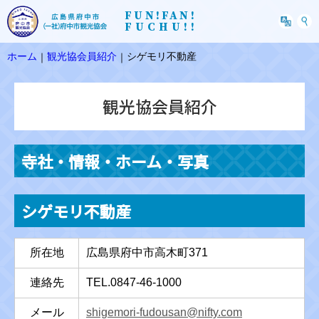
FUN!FAN!
FUCHU!!
ホーム
観光協会員紹介
シゲモリ不動産
｜
｜
観光協会員紹介
寺社・情報・ホーム・写真
シゲモリ不動産
所在地
広島県府中市高木町371
連絡先
TEL.0847-46-1000
メール
shigemori-fudousan@nifty.com