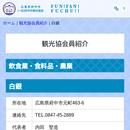
FUN!FAN!
FUCHU!!
ホーム
観光協会員紹介
白銀
｜
｜
観光協会員紹介
飲食業・食料品・農業
白銀
所在地
広島県府中市元町463-6
連絡先
TEL.0847-45-2889
代表者
内田 堅造