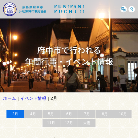
FUN!FAN!
FUCHU!!
府中市で行われる
年間行事・イベント情報
ホーム
イベント情報
2月
｜
｜
2月
4月
5月
6月
7月
8月
10月
11月
12月
未定