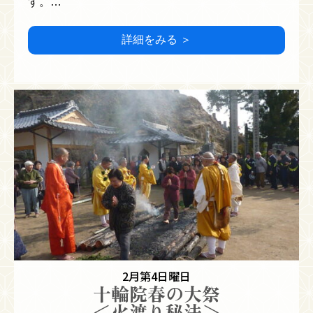
す。…
詳細をみる ＞
2月第4日曜日
十輪院春の大祭
＜火渡り秘法＞